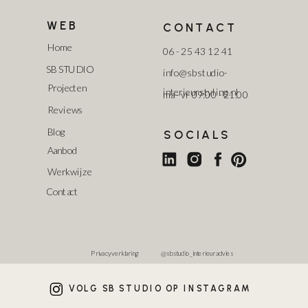
WEB
CONTACT
Home
06 - 25 43 12 41
SB STUDIO
info@sbstudio-
Projecten
interieurstyling.nl
ma - vr 09:00 - 21:00
Reviews
Blog
SOCIALS
Aanbod
Werkwijze
Contact
Privacy verklaring
@sbstudio_interieuradvies
VOLG SB STUDIO OP INSTAGRAM