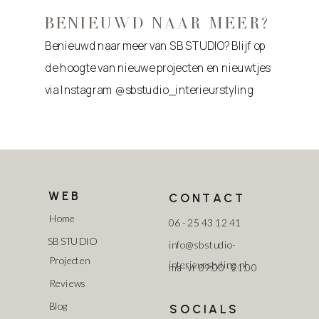
BENIEUWD NAAR MEER?
Benieuwd naar meer van SB STUDIO? Blijf op
de hoogte van nieuwe projecten en nieuwtjes
via Instagram @sbstudio_interieurstyling
WEB
CONTACT
Home
06 - 25 43 12 41
SB STUDIO
info@sbstudio-
Projecten
interieurstyling.nl
ma - vr 09:00 - 21:00
Reviews
Blog
SOCIALS