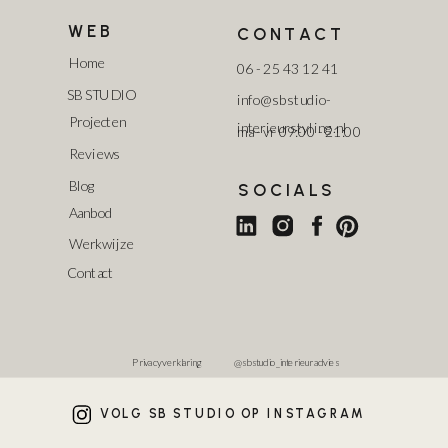
WEB
CONTACT
Home
06 - 25 43 12 41
SB STUDIO
info@sbstudio-
Projecten
interieurstyling.nl
ma - vr 09:00 - 21:00
Reviews
Blog
SOCIALS
Aanbod
Werkwijze
Contact
Privacy verklaring
@sbstudio_interieuradvies
VOLG SB STUDIO OP INSTAGRAM