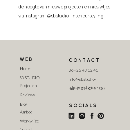
de hoogte van nieuwe projecten en nieuwtjes
via Instagram @sbstudio_interieurstyling
WEB
CONTACT
Home
06 - 25 43 12 41
SB STUDIO
info@sbstudio-
Projecten
interieurstyling.nl
ma - vr 09:00 - 21:00
Reviews
Blog
SOCIALS
Aanbod
Werkwijze
Contact