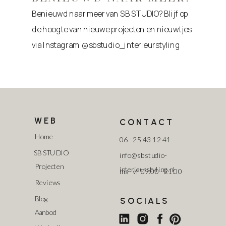
Benieuwd naar meer van SB STUDIO? Blijf op
de hoogte van nieuwe projecten en nieuwtjes
via Instagram @sbstudio_interieurstyling
WEB
CONTACT
Home
06 - 25 43 12 41
SB STUDIO
info@sbstudio-
Projecten
interieurstyling.nl
ma - vr 09:00 - 21:00
Reviews
Blog
SOCIALS
Aanbod