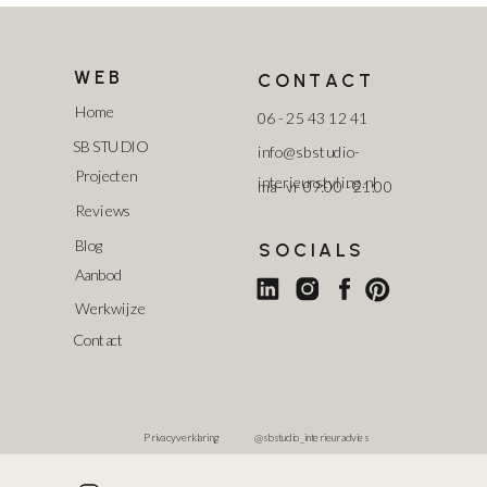
WEB
CONTACT
Home
06 - 25 43 12 41
SB STUDIO
info@sbstudio-
Projecten
interieurstyling.nl
ma - vr 09:00 - 21:00
Reviews
Blog
SOCIALS
Aanbod
Werkwijze
Contact
Privacy verklaring
@sbstudio_interieuradvies