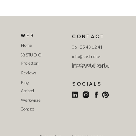
WEB
CONTACT
Home
06 - 25 43 12 41
SB STUDIO
info@sbstudio-
Projecten
interieurstyling.nl
ma - vr 09:00 - 21:00
Reviews
Blog
SOCIALS
Aanbod
Werkwijze
Contact
Privacy verklaring
@sbstudio_interieuradvies