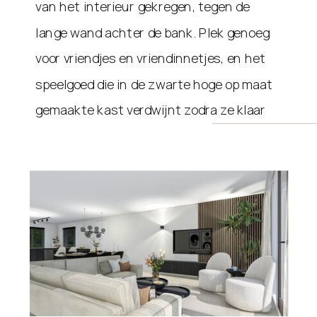
van het interieur gekregen, tegen de
lange wand achter de bank. Plek genoeg
voor vriendjes en vriendinnetjes, en het
speelgoed die in de zwarte hoge op maat
gemaakte kast verdwijnt zodra ze klaar
zijn met spelen!
Het ontwerp is ontzettend gaaf
geworden, de woonkamer, keuken en
gang sluiten erg mooi op elkaar aan en ik
ben enorm benieuwd naar het
eindresultaat!