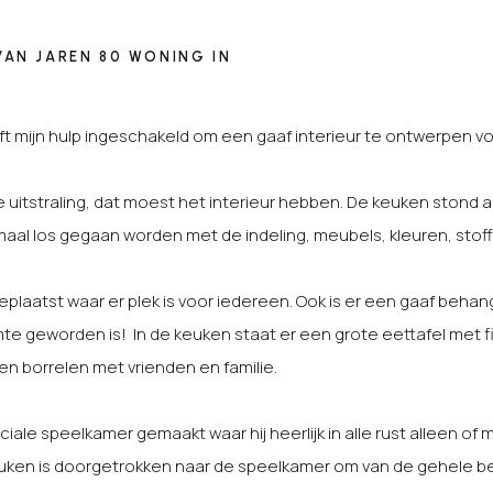
AN JAREN 80 WONING IN
ft mijn hulp ingeschakeld om een gaaf interieur te ontwerpen 
uitstraling, dat moest het interieur hebben. De keuken stond al
maal los gegaan worden met de indeling, meubels, kleuren, stoff
 geplaatst waar er plek is voor iedereen. Ook is er een gaaf be
te geworden is! In de keuken staat er een grote eettafel met 
en borrelen met vrienden en familie.
ciale speelkamer gemaakt waar hij heerlijk in alle rust alleen of 
uken is doorgetrokken naar de speelkamer om van de gehele 