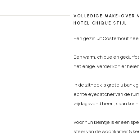
VOLLEDIGE MAKE-OVER V
HOTEL CHIQUE STIJL
Een gezin uit Oosterhout hee
Een warm, chique en gedurfde 
het enige. Verder kon er hele
In de zithoek is grote u bank
echte eyecatcher van de ruim
vrijdagavond heerlijk aan kunn
Voor hun kleintje is er een spe
sfeer van de woonkamer & ke